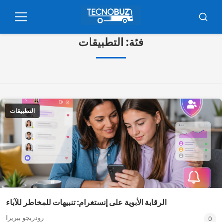
اضغط
على
ابحث
قائمة
طعام
المحتوى
فئة:
التطبيقات
التطبيقات
الرقابة الأبوية على إنستغرام: تنبيهات للمخاطر للآباء
رودريجو بيريرا
0