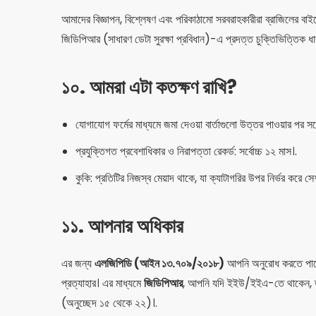
আমাদের বিজ্ঞাপন, বিশ্লেষণ এবং পরিকাঠামো সরবরাহকারীরা ব্রাজিলের বাইরে,
জিডিপিআর (সাধারণ ডেটা সুরক্ষা প্রবিধান)-এ প্রদত্ত চুক্তিভিত্তিক ধার
১০. আমরা এটা কতক্ষণ রাখি?
যোগাযোগ ফর্মের মাধ্যমে জমা দেওয়া বার্তাগুলো উত্তর পাওয়ার পর সর্
প্রযুক্তিগত প্রবেশাধিকার ও নিরাপত্তা রেকর্ড: সর্বোচ্চ ১২ মাস।.
কুকি: প্রতিটির নিজস্ব মেয়াদ থাকে, যা ক্যাটাগরির উপর নির্ভর করে স
১১. আপনার অধিকার
এর জন্য
এলজিপিডি (আইন ১৩.৭০৯/২০১৮)
আপনি অনুরোধ করতে পারেন: 
প্রত্যাহার। এর মাধ্যমে
জিডিপিআর
, আপনি যদি ইইউ/ইইএ-তে থাকেন, তাহল
(অনুচ্ছেদ ১৫ থেকে ২২)।.