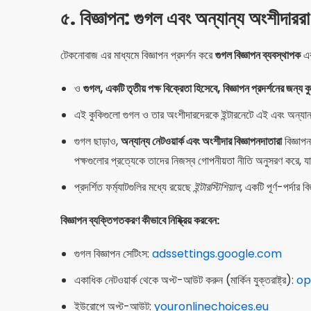
৫. বিজ্ঞাপন: গুগল এবং অন্যান্য অংশীদাররা
টেকনোবাজ এর মাধ্যমে বিজ্ঞাপন প্রদর্শন করে
গুগল বিজ্ঞাপন ব্যবস্থাপক
এ
ও
গুগল, একটি তৃতীয় পক্ষ বিক্রেতা হিসেবে, বিজ্ঞাপন প্রদর্শনের জন্য ক
এই কুকিগুলো গুগল ও তার অংশীদারদেরকে ইন্টারনেটে এই এবং অন্যান্য
গুগল ছাড়াও,
অন্যান্য নেটওয়ার্ক এবং অংশীদার বিজ্ঞাপনদাতারা
বিজ্ঞাপ
পক্ষগুলোর প্রত্যেকে তাদের নিজস্ব গোপনীয়তা নীতি অনুসরণ করে, যা
প্রদর্শিত ফর্ম্যাটগুলির মধ্যে রয়েছে
ইন্টারস্টিশিয়াল
, একটি পূর্ণ-পর্দার 
বিজ্ঞাপন ব্যক্তিগতকরণ কীভাবে নিষ্ক্রিয় করবেন:
গুগল বিজ্ঞাপন সেটিংস:
adssettings.google.com
একাধিক নেটওয়ার্ক থেকে অপ্ট-আউট করুন (মার্কিন যুক্তরাষ্ট্র):
op
ইউরোপে অপ্ট-আউট:
youronlinechoices.eu