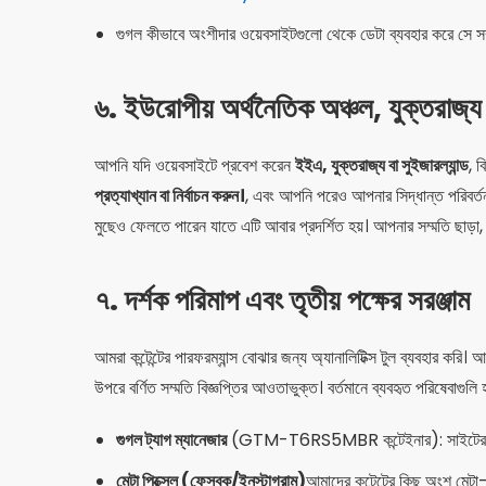
গুগল কীভাবে অংশীদার ওয়েবসাইটগুলো থেকে ডেটা ব্যবহার করে সে স
৬. ইউরোপীয় অর্থনৈতিক অঞ্চল, যুক্তরাজ্য 
আপনি যদি ওয়েবসাইটে প্রবেশ করেন
ইইএ, যুক্তরাজ্য বা সুইজারল্যান্ড
, 
প্রত্যাখ্যান বা নির্বাচন করুন।
, এবং আপনি পরেও আপনার সিদ্ধান্ত পরিবর্তন 
মুছেও ফেলতে পারেন যাতে এটি আবার প্রদর্শিত হয়। আপনার সম্মতি ছাড়া, প্
৭. দর্শক পরিমাপ এবং তৃতীয় পক্ষের সরঞ্জাম
আমরা কন্টেন্টের পারফরম্যান্স বোঝার জন্য অ্যানালিটিক্স টুল ব্যবহার করি।
উপরে বর্ণিত সম্মতি বিজ্ঞপ্তির আওতাভুক্ত। বর্তমানে ব্যবহৃত পরিষেবাগুলি
গুগল ট্যাগ ম্যানেজার
(GTM-T6RS5MBR কন্টেইনার): সাইটের পরিম
মেটা পিক্সেল (ফেসবুক/ইনস্টাগ্রাম)
আমাদের কন্টেন্টের কিছু অংশ মেট