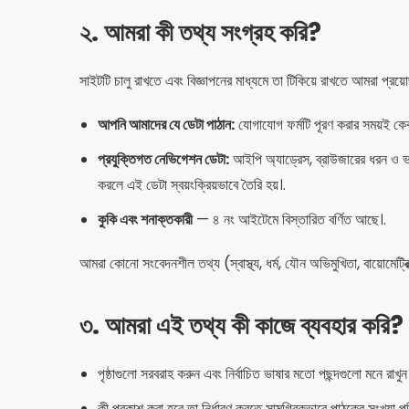
২. আমরা কী তথ্য সংগ্রহ করি?
সাইটটি চালু রাখতে এবং বিজ্ঞাপনের মাধ্যমে তা টিকিয়ে রাখতে আমরা প্রয়ো
আপনি আমাদের যে ডেটা পাঠান:
যোগাযোগ ফর্মটি পূরণ করার সময়ই কেব
প্রযুক্তিগত নেভিগেশন ডেটা:
আইপি অ্যাড্রেস, ব্রাউজারের ধরন ও ভাষ
করলে এই ডেটা স্বয়ংক্রিয়ভাবে তৈরি হয়।.
কুকি এবং শনাক্তকারী
— ৪ নং আইটেমে বিস্তারিত বর্ণিত আছে।.
আমরা কোনো সংবেদনশীল তথ্য (স্বাস্থ্য, ধর্ম, যৌন অভিমুখিতা, বায়োমেট্রি
৩. আমরা এই তথ্য কী কাজে ব্যবহার করি?
পৃষ্ঠাগুলো সরবরাহ করুন এবং নির্বাচিত ভাষার মতো পছন্দগুলো মনে রাখুন
কী প্রকাশ করা হবে তা নির্ধারণ করতে সামগ্রিকভাবে পাঠকের সংখ্যা পর