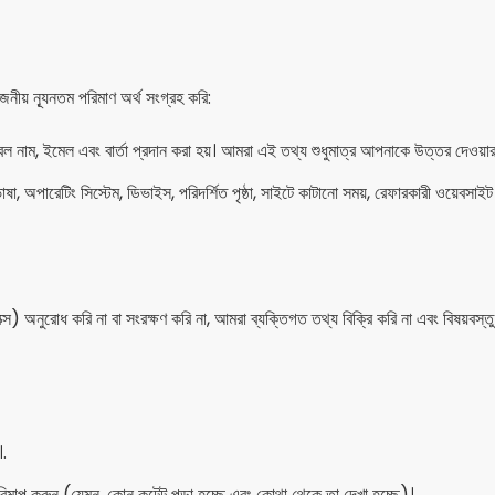
জনীয় ন্যূনতম পরিমাণ অর্থ সংগ্রহ করি:
ল নাম, ইমেল এবং বার্তা প্রদান করা হয়। আমরা এই তথ্য শুধুমাত্র আপনাকে উত্তর দেওয়ার 
া, অপারেটিং সিস্টেম, ডিভাইস, পরিদর্শিত পৃষ্ঠা, সাইটে কাটানো সময়, রেফারকারী ওয়েবসা
ক্স) অনুরোধ করি না বা সংরক্ষণ করি না, আমরা ব্যক্তিগত তথ্য বিক্রি করি না এবং বিষয়বস্তু
।.
িমাপ করুন (যেমন, কোন কন্টেন্ট পড়া হচ্ছে এবং কোথা থেকে তা দেখা হচ্ছে)।.