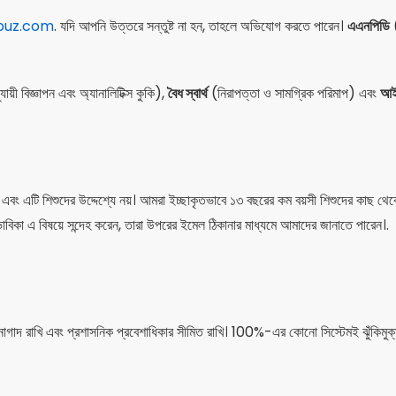
buz.com
. যদি আপনি উত্তরে সন্তুষ্ট না হন, তাহলে অভিযোগ করতে পারেন।
এএনপিডি
(
য়ী বিজ্ঞাপন এবং অ্যানালিটিক্স কুকি),
বৈধ স্বার্থ
(নিরাপত্তা ও সামগ্রিক পরিমাপ) এবং
আইন
ৈরি এবং এটি শিশুদের উদ্দেশ্যে নয়। আমরা ইচ্ছাকৃতভাবে ১৩ বছরের কম বয়সী শিশুদের কাছ
বিকা এ বিষয়ে সন্দেহ করেন, তারা উপরের ইমেল ঠিকানার মাধ্যমে আমাদের জানাতে পারেন।.
াগাদ রাখি এবং প্রশাসনিক প্রবেশাধিকার সীমিত রাখি। 100%-এর কোনো সিস্টেমই ঝুঁকিমুক্