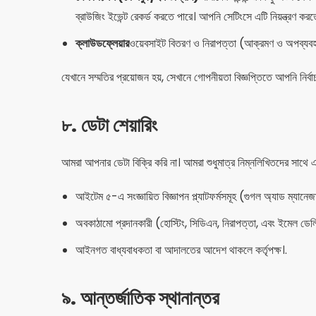
ব্রাউজিং ইভেন্ট রেকর্ড করতে পারে। আপনি সেটিংসে এটি নিয়ন্ত্রণ কর
ক্লাউডফ্লেয়ার
ওয়েবসাইট বিতরণ ও নিরাপত্তা (আক্রমণ ও অপব্যবহার
যেখানে সম্মতির প্রয়োজন হয়, সেখানে গোপনীয়তা বিজ্ঞপ্তিতে আপনি নির্বা
৮. ডেটা শেয়ারিং
আমরা আপনার ডেটা বিক্রি করি না। আমরা শুধুমাত্র নিম্নলিখিতদের সাথে এট
আইটেম ৫-এ সংজ্ঞায়িত বিজ্ঞাপন প্ল্যাটফর্মসমূহ (গুগল অ্যাড ম্যানেজা
অবকাঠামো প্রদানকারী (হোস্টিং, সিডিএন, নিরাপত্তা, এবং ইমেল ডেলি
আইনগত বাধ্যবাধকতা বা আদালতের আদেশ থাকলে কর্তৃপক্ষ।.
৯. আন্তর্জাতিক স্থানান্তর