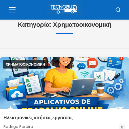
Pulár
para
Μενού
Μπού
o
Κατηγορία:
Χρηματοοικονομική
conteúdo
ΧΡΗΜΑΤΟΟΙΚΟΝΟΜΙΚΉ
Ηλεκτρονικές αιτήσεις εργασίας
Rodrigo Pereira
0