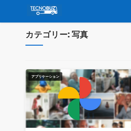
コ
ン
テ
ン
カテゴリー:
写真
ツ
に
ジ
ャ
ン
プ
アプリケーション