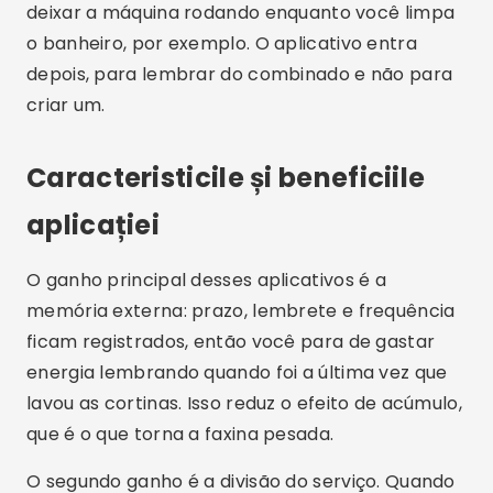
apps ainda usam pontos e conquistas para
estimular a participação, o que costuma
funcionar melhor com criança do que com
adulto. Nada disso economiza tempo sozinho: o
tempo só cai quando o combinado é cumprido.
Publicitate - SpotAds
Perguntas Frequentes
1. Aceste aplicații sunt gratuite?
Todos têm uma versão gratuita com funções
básicas e limites — de projetos, de tarefas ou de
pessoas cadastradas — e uma compra dentro
do app que libera o resto. Confira na página do
app, dentro da loja oficial, o que cada plano inclui