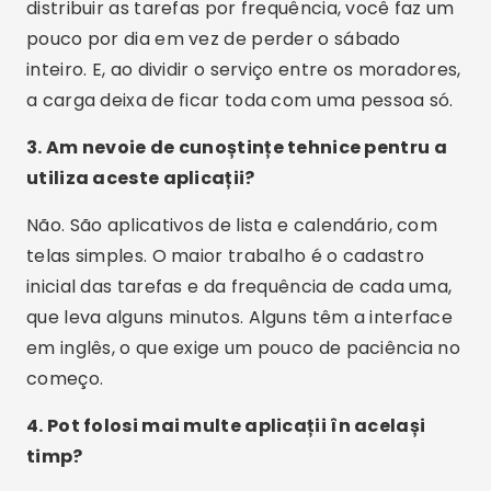
lista de compras dizem bastante sobre a sua
casa. Evite cópias com nome parecido e nunca
instale esses apps por arquivo baixado fora da
loja.
Concluzie
Economizar tempo em casa tem menos a ver
com fazer tudo mais rápido e mais com não
deixar acumular. Distribuir as tarefas ao longo da
semana, dar um nome responsável para cada
uma e manter uma frequência realista já muda o
peso do fim de semana.
Os aplicativos citados aqui servem de apoio
nessa parte: lembram do que vence, mostram o