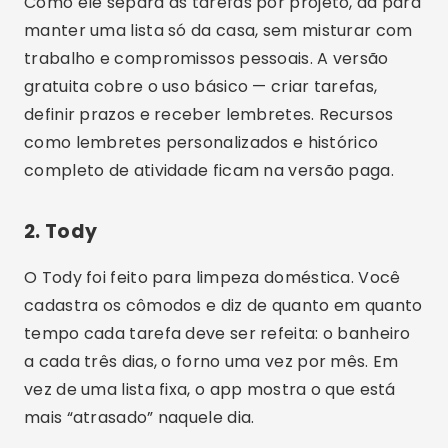
O Tody foi feito para limpeza doméstica. Você
cadastra os cômodos e diz de quanto em quanto
tempo cada tarefa deve ser refeita: o banheiro
a cada três dias, o forno uma vez por mês. Em
vez de uma lista fixa, o app mostra o que está
mais “atrasado” naquele dia.
Essa lógica ajuda a espalhar o serviço pela
semana em vez de empilhar tudo no sábado. O
app também usa uma indicação visual do estado
de cada cômodo, que vai melhorando conforme
você marca as tarefas como feitas. É um
empurrãozinho, não uma medida real de
limpeza. O app exibe anúncios na versão
gratuita, e a compra dentro do app remove os
anúncios e libera recursos extras.