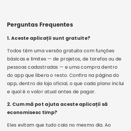
em inglês, o que exige um pouco de paciência no
começo.
4. Pot folosi mai multe aplicații în același
timp?
Pode, mas costuma atrapalhar mais do que
ajudar. Se for combinar, separe bem as funções
— por exemplo, o Todoist para as tarefas gerais
e o Tody para a rotina de limpeza — e evite
cadastrar a mesma tarefa nos dois.
5. Sunt aceste aplicații sigure?
Baixando pela loja oficial do seu celular, você
tem a verificação que a própria loja faz. Ainda
assim, leia a política de privacidade antes de
cadastrar a rotina da família, já que calendário e