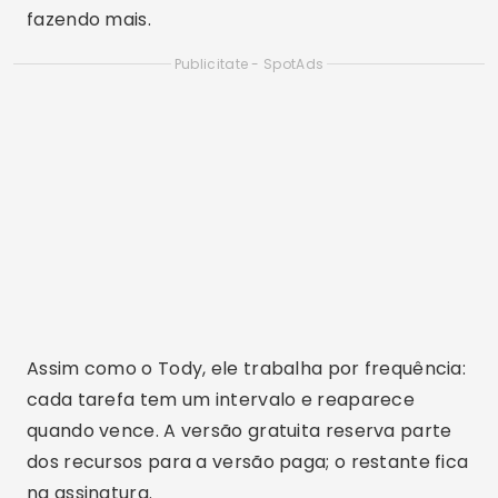
Um combinado simples para dividir as
tarefas
Antes de instalar qualquer coisa, vale testar um
acordo de papel e caneta, porque é ele que faz
o aplicativo funcionar depois. Escreva as tarefas
fixas da semana numa folha na geladeira e
coloque um nome na frente de cada uma. Sem
nome, a tarefa vira responsabilidade de
ninguém.
Outras duas medidas resolvem bastante:
separar quinze minutos por dia só para
arrumação rápida, em vez de guardar tudo para
o fim de semana, e agrupar tarefas parecidas —
deixar a máquina rodando enquanto você limpa
o banheiro, por exemplo. O aplicativo entra