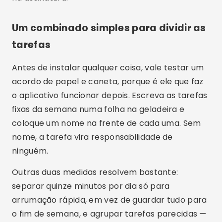
depois, para lembrar do combinado e não para
criar um.
Caracteristicile și beneficiile
aplicației
O ganho principal desses aplicativos é a
memória externa: prazo, lembrete e frequência
ficam registrados, então você para de gastar
energia lembrando quando foi a última vez que
lavou as cortinas. Isso reduz o efeito de acúmulo,
que é o que torna a faxina pesada.
O segundo ganho é a divisão do serviço. Quando
as tarefas estão escritas e atribuídas, fica visível
quem já fez a parte dele e quem não fez. Alguns