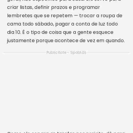
criar listas, definir prazos e programar
lembretes que se repetem — trocar a roupa de
cama todo sábado, pagar a conta de luz todo
dia 10. É o tipo de coisa que a gente esquece
justamente porque acontece de vez em quando.
Publicitate - SpotAds
Como ele separa as tarefas por projeto, dá para
manter uma lista só da casa, sem misturar com
trabalho e compromissos pessoais. A versão
gratuita cobre o uso básico — criar tarefas,
definir prazos e receber lembretes. Recursos
como lembretes personalizados e histórico
completo de atividade ficam na versão paga.
2. Tody