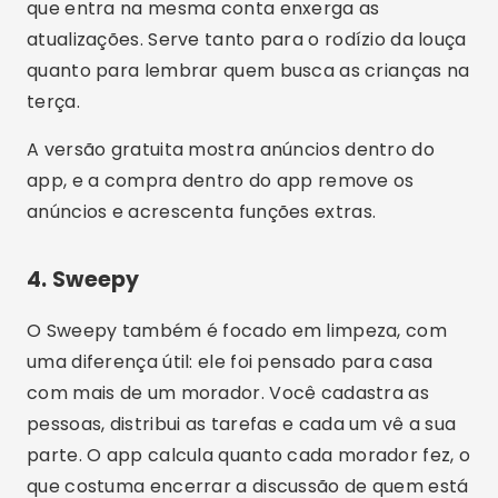
4. Sweepy
O Sweepy também é focado em limpeza, com
uma diferença útil: ele foi pensado para casa
com mais de um morador. Você cadastra as
pessoas, distribui as tarefas e cada um vê a sua
parte. O app calcula quanto cada morador fez, o
que costuma encerrar a discussão de quem está
fazendo mais.
Publicitate - SpotAds
Assim como o Tody, ele trabalha por frequência:
cada tarefa tem um intervalo e reaparece
quando vence. A versão gratuita reserva parte
dos recursos para a versão paga; o restante fica
na assinatura.