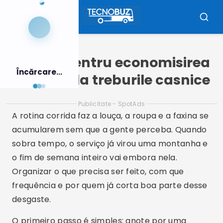
Pular
pentru
Meniu
Căutar
conținut
Sfaturi pentru economisirea
Încărcare...
timpului la treburile casnice
Publicitate - SpotAds
A rotina corrida faz a louça, a roupa e a faxina se
acumularem sem que a gente perceba. Quando
sobra tempo, o serviço já virou uma montanha e
o fim de semana inteiro vai embora nela.
Organizar o que precisa ser feito, com que
frequência e por quem já corta boa parte desse
desgaste.
O primeiro passo é simples: anote por uma