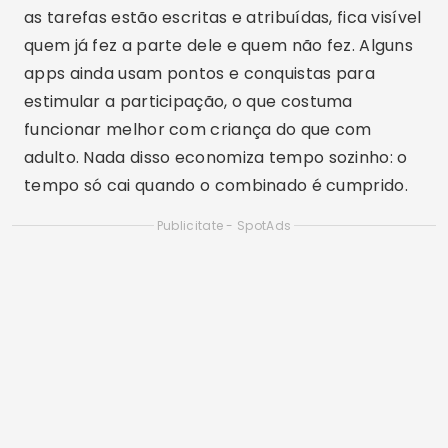
e qual é o valor atual antes de pagar.
2. Cum mă pot ajuta aceste aplicații să
economisesc timp?
Eles evitam que tudo caia no mesmo dia. Ao
distribuir as tarefas por frequência, você faz um
pouco por dia em vez de perder o sábado
inteiro. E, ao dividir o serviço entre os moradores,
a carga deixa de ficar toda com uma pessoa só.
3. Am nevoie de cunoștințe tehnice pentru a
utiliza aceste aplicații?
Não. São aplicativos de lista e calendário, com
telas simples. O maior trabalho é o cadastro
inicial das tarefas e da frequência de cada uma,
que leva alguns minutos. Alguns têm a interface