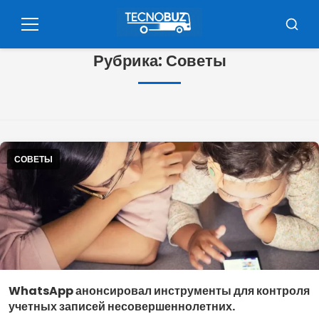
Pular
para
Меню
Буска
o
Рубрика:
Советы
conteúdo
СОВЕТЫ
WhatsApp анонсировал инструменты для контроля
учетных записей несовершеннолетних.