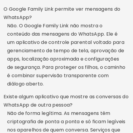
Posso bloquear o WhatsApp pelo Family Link?
Em muitos casos, é possível limitar ou bloquear o
uso de aplicativos específicos no dispositivo
supervisionado. Isso ajuda quando o WhatsApp
está sendo usado em excesso ou em horários
inadequados. Antes de bloquear, converse com
a criança e explique o motivo da regra.
O aplicativo ajuda a proteger crianças de contatos
perigosos?
Ajuda de forma indireta, porque permite
acompanhar o uso do celular, limitar apps,
gerenciar permissões e configurar filtros. Ele não
lê conversas nem substitui orientação. Os pais
devem ensinar os filhos a não conversarem com
desconhecidos, não compartilharem dados