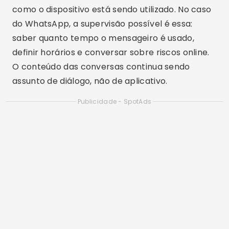
como o dispositivo está sendo utilizado. No caso
do WhatsApp, a supervisão possível é essa:
saber quanto tempo o mensageiro é usado,
definir horários e conversar sobre riscos online.
O conteúdo das conversas continua sendo
assunto de diálogo, não de aplicativo.
Publicidade - SpotAds
Gerenciamento do tempo de tela
Uma das principais funções do Family Link é
controlar o tempo que a criança passa no
celular. Os pais podem definir limites diários de
uso e horários em que o aparelho deve ficar
bloqueado, como durante a noite, nos estudos
ou em momentos de convivência familiar.