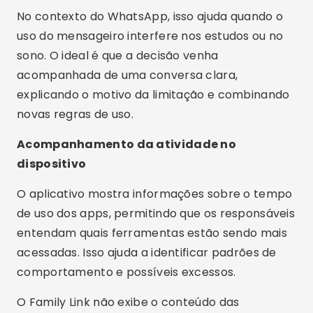
longo do dia. Esse tipo de informação já é
suficiente para iniciar uma conversa sobre
limites, segurança, amizades online e exposição
digital.
Localização do dispositivo
O Family Link também pode mostrar a
localização aproximada do aparelho da criança,
desde que ele esteja ligado, conectado à
internet e com as permissões necessárias
ativadas. É uma posição estimada, não um
rastreamento exato.
Esse recurso pode aumentar a segurança no dia
a dia, principalmente em trajetos para a escola,
atividades extracurriculares ou visitas a