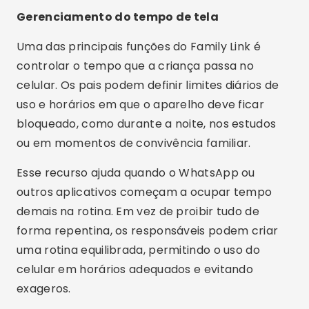
Esse recurso ajuda quando o WhatsApp ou
outros aplicativos começam a ocupar tempo
demais na rotina. Em vez de proibir tudo de
forma repentina, os responsáveis podem criar
uma rotina equilibrada, permitindo o uso do
celular em horários adequados e evitando
exageros.
Aprovação de aplicativos instalados
O Family Link permite que os pais aprovem ou
bloqueiem aplicativos antes que eles sejam
instalados no celular da criança. Isso ajuda a
evitar que apps inadequados, desconhecidos ou
perigosos sejam baixados sem supervisão.
Esse controle é importante porque muitos riscos
digitais não estão apenas nas mensagens, mas