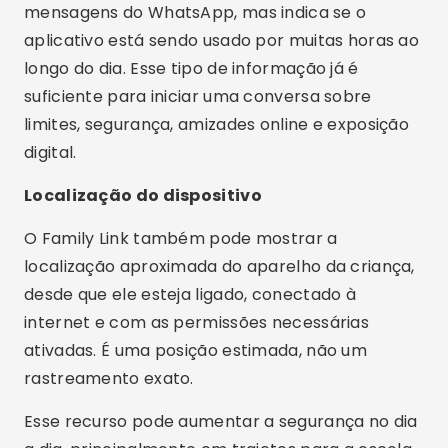
familiares. Ainda assim, é importante que a
criança saiba que esse acompanhamento existe,
para que o controle parental seja baseado em
confiança e proteção.
Publicidade - SpotAds
Configurações de privacidade e segurança
Com o Family Link, os pais podem gerenciar
algumas configurações da conta da criança,
incluindo permissões, filtros de conteúdo e
recursos ligados aos serviços do Google. Isso
ajuda a reduzir o acesso a conteúdos impróprios
e torna a experiência online mais segura.
Esse tipo de proteção importa porque crianças
podem clicar em links suspeitos, conversar com
desconhecidos ou aceitar permissões sem