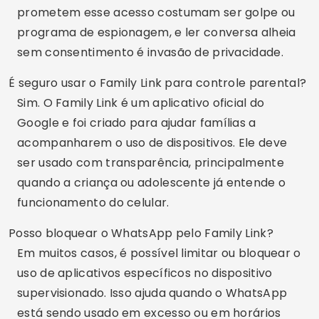
pessoais e avisarem sempre que algo estranho
acontecer.
O Family Link é gratuito?
Sim, o Google Family Link é gratuito e pode ser
instalado pela Google Play. Ele funciona junto
com contas Google supervisionadas, criadas
pelo responsável para a criança.
Qual é a melhor forma de acompanhar o
WhatsApp dos filhos?
Evitar métodos escondidos e priorizar a
supervisão combinada. Os pais podem definir
horários, orientar sobre perigos online, olhar o
celular junto com a criança quando houver
acordo sobre isso e usar o Family Link para
controlar tempo de tela e aplicativos. Em