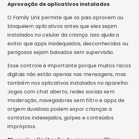
também nos aplicativos instalados no aparelho.
Jogos com chat aberto, redes sociais sem
moderação, navegadores sem filtro e apps de
origem duvidosa podem expor crianças a
contatos indesejados, golpes e conteúdos
impróprios.
Bloqueio e limitação de apps específicos
Publicidade - SpotAds
Outra função útil é limitar ou bloquear
aplicativos individualmente. Caso os pais
percebam que determinado app está sendo
usado em excesso, é possível ajustar o acesso
sem precisar bloquear o celular inteiro.
No contexto do WhatsApp, isso ajuda quando o
uso do mensageiro interfere nos estudos ou no