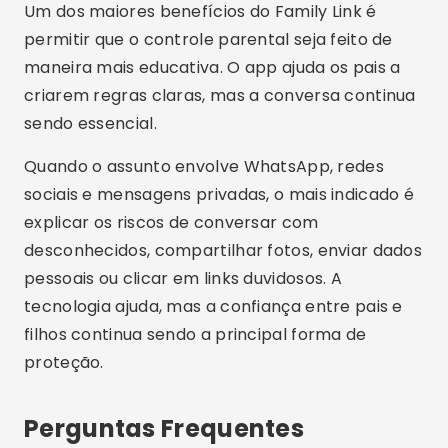
Existe algum aplicativo que mostre as conversas do
WhatsApp de outra pessoa?
Não de forma legítima. As mensagens têm
criptografia de ponta a ponta e só ficam legíveis
nos aparelhos de quem conversa. Serviços que
prometem esse acesso costumam ser golpe ou
programa de espionagem, e ler conversa alheia
sem consentimento é invasão de privacidade.
É seguro usar o Family Link para controle parental?
Sim. O Family Link é um aplicativo oficial do
Google e foi criado para ajudar famílias a
acompanharem o uso de dispositivos. Ele deve
ser usado com transparência, principalmente
quando a criança ou adolescente já entende o
funcionamento do celular.