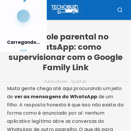
Pular
para
Menu
Busca
o
conteúdo
Controle parental no
Carregando...
WhatsApp: como
supervisionar com o Google
Family Link
Publicidade - SpotAds
Muita gente chega até aqui procurando um jeito
de
ver as mensagens do WhatsApp
de um
filho. A resposta honesta é que isso não existe da
forma como é anunciado por aí: nenhum
aplicativo legítimo abre as conversas do
WhatsApp de outro aparelho. O que dá para