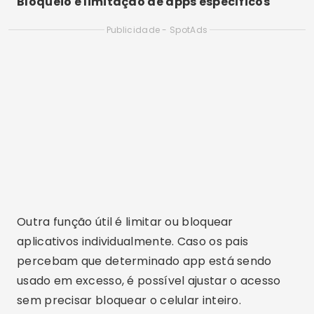
sono. O ideal é que a decisão venha
acompanhada de uma conversa clara,
explicando o motivo da limitação e combinando
novas regras de uso.
Acompanhamento da atividade no
dispositivo
O aplicativo mostra informações sobre o tempo
de uso dos apps, permitindo que os responsáveis
entendam quais ferramentas estão sendo mais
acessadas. Isso ajuda a identificar padrões de
comportamento e possíveis excessos.
O Family Link não exibe o conteúdo das
mensagens do WhatsApp, mas indica se o
aplicativo está sendo usado por muitas horas ao