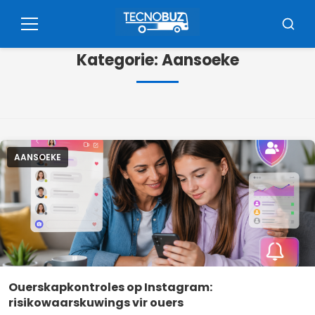
Pular
vir
Kieslys
Soek
die
Kategorie:
Aansoeke
inhoud
AANSOEKE
Ouerskapkontroles op Instagram:
risikowaarskuwings vir ouers