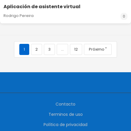
Aplicación de asistente virtual
Rodrigo Pereira
0
1
2
3
…
12
Próximo "
Contacto
Terminos de uso
Política de privacidad