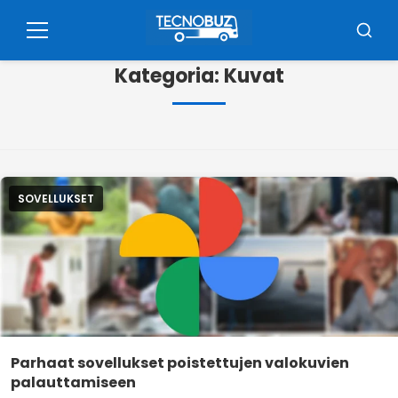
Pula
sisällön
Valikko
Busca
hankkimiseen
Kategoria:
Kuvat
SOVELLUKSET
Parhaat sovellukset poistettujen valokuvien
palauttamiseen