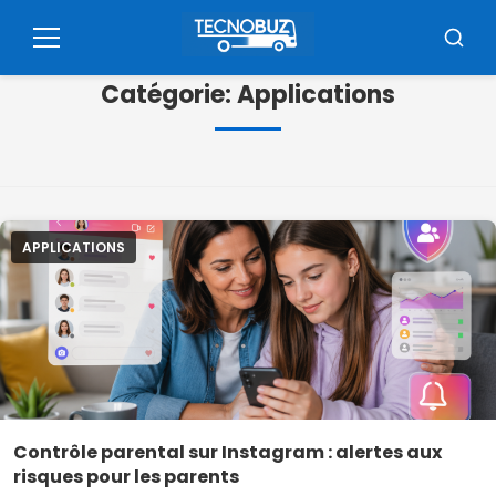
Pular
pour
Menu
Reche
le
Catégorie:
Applications
contenu
APPLICATIONS
Contrôle parental sur Instagram : alertes aux
risques pour les parents