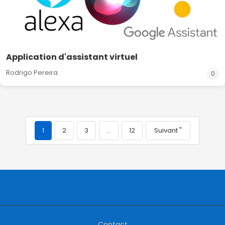
Application d'assistant virtuel
Rodrigo Pereira
0
1
2
3
…
12
Suivant "
Contact