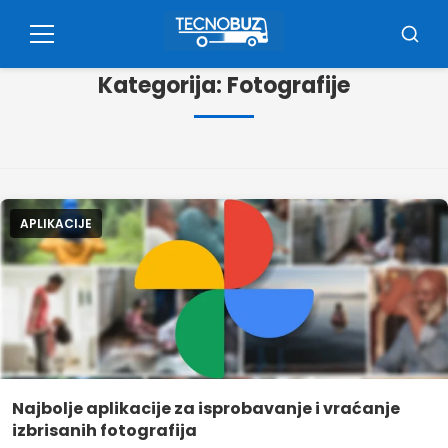
Pular
za
Jelovnik
Traži
sadržaj
Kategorija:
Fotografije
APLIKACIJE
Najbolje aplikacije za isprobavanje i vraćanje
izbrisanih fotografija