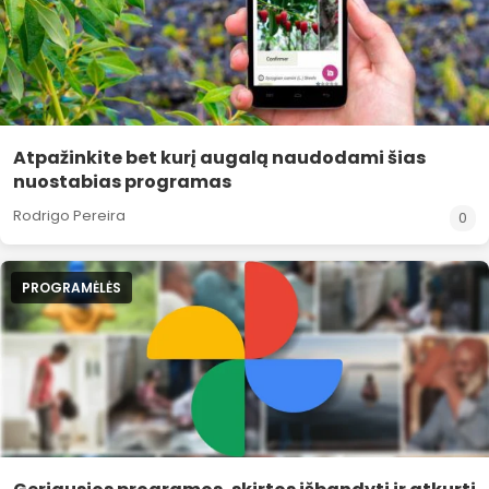
Atpažinkite bet kurį augalą naudodami šias
nuostabias programas
Rodrigo Pereira
0
PROGRAMĖLĖS