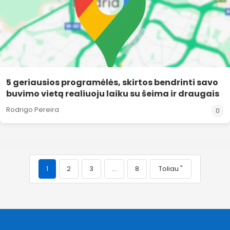
5 geriausios programėlės, skirtos bendrinti savo
buvimo vietą realiuoju laiku su šeima ir draugais
Rodrigo Pereira
0
1
2
3
…
8
Toliau "