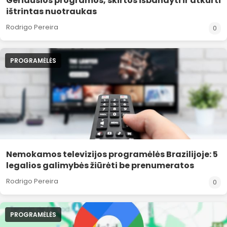
Geriausios programos, skirtos išbandyti ir atkurti
ištrintas nuotraukas
Rodrigo Pereira
0
PROGRAMĖLĖS
Nemokamos televizijos programėlės Brazilijoje: 5
legalios galimybės žiūrėti be prenumeratos
Rodrigo Pereira
0
PROGRAMĖLĖS