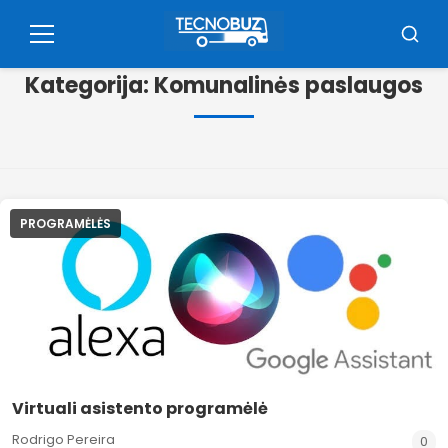
Pular
for
Meniu
Busca
o
Kategorija:
Komunalinės paslaugos
contúdo
PROGRAMĖLĖS
Virtuali asistento programėlė
Rodrigo Pereira
0