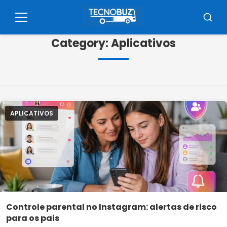
Pular
para
Menu
Busca
o
Category:
Aplicativos
conteúdo
APLICATIVOS
Controle parental no Instagram: alertas de risco
para os pais