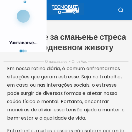
Пулар
за
Мени
Претр
садржај
Стратегије за смањење стреса
Учитавање...
у свакодневном животу
Оглашавање - СпотАдс
Em nossa rotina diária, é comum enfrentarmos
situações que geram estresse. Seja no trabalho,
em casa, ou nas interações sociais, o estresse
pode surgir de diversas formas e afetar nossa
saúde física e mental. Portanto, encontrar
maneiras de aliviar essa tensão ajuda a manter o
bem-estar e a qualidade de vida.
Entretanto, muitas pessoas não sabem por onde