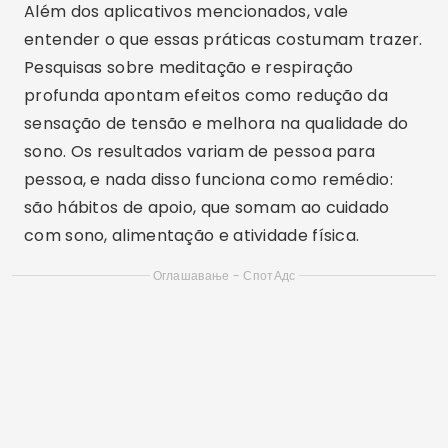
Честа питања о смањењу стреса
1. Која је најбоља техника опуштања за смањење
стреса?
Não existe uma resposta única. Algumas pessoas
se dão melhor com meditação, outras preferem
respiração profunda, caminhada ou yoga.
Experimente formatos diferentes por alguns
dias e fique com o que você consegue manter na
rotina.
2. Колико времена треба да посветим
медитацији дневно?
Começar com 5 a 10 minutos por dia costuma
ser suficiente para criar o hábito. Com o tempo,