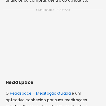
anúncios ou compras dentro do aplicativo.
Оглашавање - СпотАдс
Headspace
О
Headspace – Meditação Guiada
é um
aplicativo conhecido por suas meditações
guiadas. Começou focado em meditação e
passou a incluir exercícios de atenção plena e
conteúdos para dormir. A interface é simples e
há sessões curtas, o que costuma agradar tanto
quem está começando quanto quem já pratica.
O app traz sessões voltadas a objetivos
diferentes, como aliviar a tensão, melhorar o
foco e pegar no sono. Vale saber desde já: a
ficha na Google Play informa que o Headspace