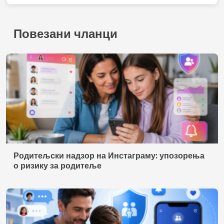
Контакт
Услови коришћења
Правила о приватности
Ко смо ми
© 2026 Текнобуз