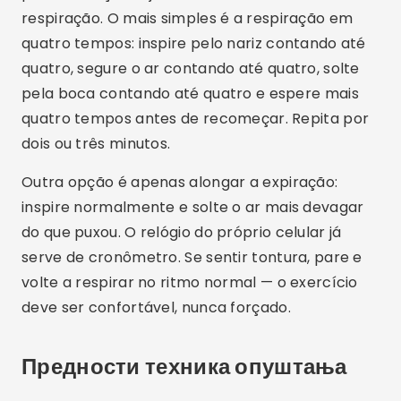
Pesquisas sobre meditação e respiração
profunda apontam efeitos como redução da
sensação de tensão e melhora na qualidade do
sono. Os resultados variam de pessoa para
pessoa, e nada disso funciona como remédio:
são hábitos de apoio, que somam ao cuidado
com sono, alimentação e atividade física.
Оглашавање - СпотАдс
Muita gente também relata mais clareza mental
e concentração depois de algumas semanas de
prática. De forma geral, reservar alguns minutos
por dia para desacelerar tende a deixar a rotina
menos pesada. Se, mesmo assim, o estresse
continuar atrapalhando o seu dia, converse com
um médico ou psicólogo.