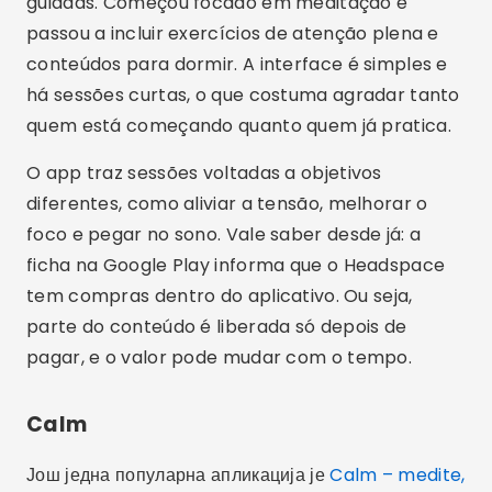
tem compras dentro do aplicativo. Ou seja,
parte do conteúdo é liberada só depois de
pagar, e o valor pode mudar com o tempo.
Calm
Још једна популарна апликација је
Calm – medite,
durma e relaxe
. Assim como o Headspace, ele
reúne meditações guiadas, histórias para dormir
e sons relaxantes. É uma opção interessante
para quem tem dificuldade de desacelerar à
noite, já que boa parte do conteúdo é pensada
para o momento antes de dormir.
O Calm também tem programas de meditação
divididos em vários dias, o que ajuda a criar o