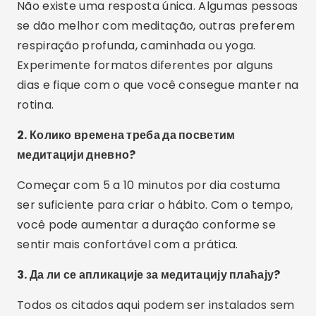
pessoa. Elas não tratam nem diagnosticam
doenças e não substituem acompanhamento
médico ou psicológico.
5. Могу ли да користим ове апликације било где?
Na maior parte dos casos, sim. Alguns conteúdos
podem ser baixados para ouvir sem internet,
mas isso depende do app e do plano; para o uso
comum, é bom contar com uma conexão
disponível.
Закључак
Reduzir o estresse no dia a dia passa muito mais
por pequenos hábitos repetidos do que por uma
solução única. Técnicas de relaxamento e