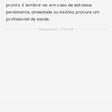
Родитељски надзор на Инстаграму: упозорења
о ризику за родитеље