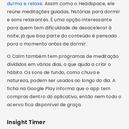
hábito. Os sons de fundo, como chuva e
natureza, podem ser usados ao longo do dia. A
ficha na Google Play informa que o app tem
compras dentro do aplicativo, então nem todo o
acervo fica disponível de graça.
Insight Timer
О
Insight Timer – Meditação
é uma boa porta de
entrada para quem quer testar sem pagar nada
de imediato. O aplicativo tem um acervo grande
de meditações guiadas publicadas por
professores de vários países, além de um
cronômetro simples para quem prefere meditar
em silêncio.
Além das meditações, há cursos sobre temas