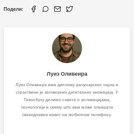
Родитељски надзор на Фејсбуку и Месинџеру:
Како пратити своју децу
Родитељски надзор на WhatsApp-у: како
надгледати помоћу Google Family Link-а