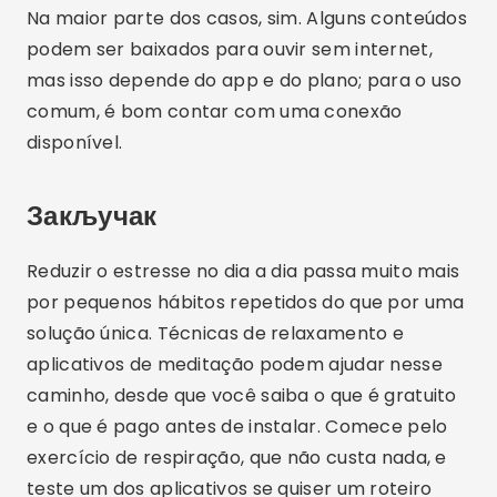
Луиз Оливеира
Луиз Оливеира има диплому рачунарских наука и
страствени је заговорник дигиталних иновација. У
Текнобузу делимо савете о апликацијама,
технологији и свему што вам може олакшати
свакодневни живот на мобилном телефону.
Повезани чланци