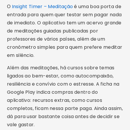
ligados ao bem-estar, como autocompaixão,
resiliência e convívio com o estresse. A ficha na
Google Play indica compras dentro do
aplicativo: recursos extras, como cursos
completos, ficam nessa parte paga. Ainda assim,
dá para usar bastante coisa antes de decidir se
vale gastar.
Оглашавање - СпотАдс
Lojong
О
Lojong: Meditação e Sono
é uma alternativa
com conteúdo em português, o que facilita para
quem não se adapta a áudios em inglês. Ele
reúne meditações guiadas, exercícios de
respiração e conteúdos voltados ao sono,