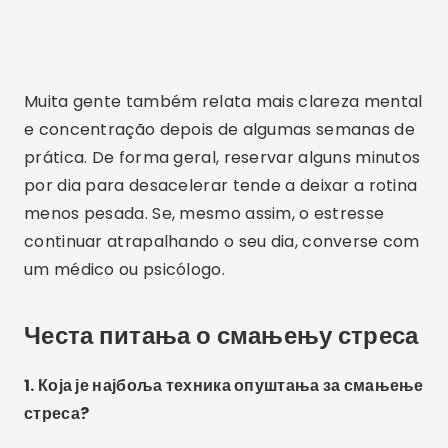
você pode aumentar a duração conforme se
sentir mais confortável com a prática.
3. Да ли се апликације за медитацију плаћају?
Todos os citados aqui podem ser instalados sem
pagar, mas as fichas na Google Play informam
que os quatro têm compras dentro do
aplicativo. Parte do conteúdo fica reservada a
quem paga, e o Lojong também exibe anúncios.
Confira os valores na própria loja antes de
liberar qualquer compra.
4. Да ли технике опуштања заиста делују?
Pesquisas indicam que meditação e respiração
profunda ajudam a lidar com o estresse do dia a
dia, embora o efeito varie de pessoa para