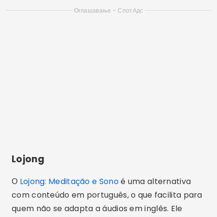
organizados em trilhas para acompanhar dia
após dia.
Duas informações que aparecem na ficha da
Google Play e que você deve considerar antes
de instalar: o app contém anúncios e tem
compras dentro do aplicativo. Na prática, isso
significa que parte do acervo é aberta, com
propaganda no meio, e outra parte depende de
pagamento.
Respiração guiada sem instalar nada
Se você não quer instalar aplicativo nenhum, dá
para começar hoje mesmo com um exercício de
respiração. O mais simples é a respiração em
quatro tempos: inspire pelo nariz contando até