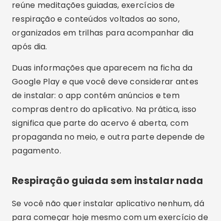
quatro, segure o ar contando até quatro, solte
pela boca contando até quatro e espere mais
quatro tempos antes de recomeçar. Repita por
dois ou três minutos.
Outra opção é apenas alongar a expiração:
inspire normalmente e solte o ar mais devagar
do que puxou. O relógio do próprio celular já
serve de cronômetro. Se sentir tontura, pare e
volte a respirar no ritmo normal — o exercício
deve ser confortável, nunca forçado.
Предности техника опуштања
Além dos aplicativos mencionados, vale
entender o que essas práticas costumam trazer.