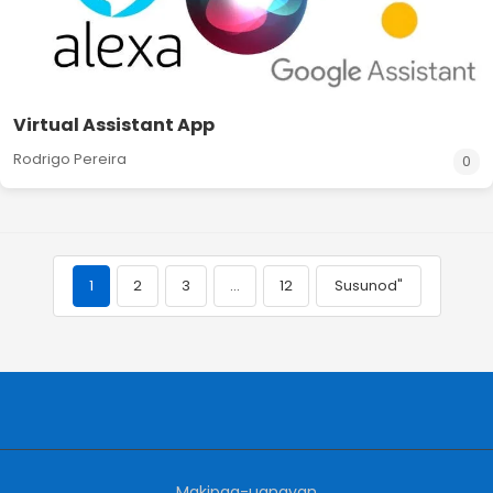
Virtual Assistant App
Rodrigo Pereira
0
1
2
3
…
12
Susunod"
Makipag-ugnayan