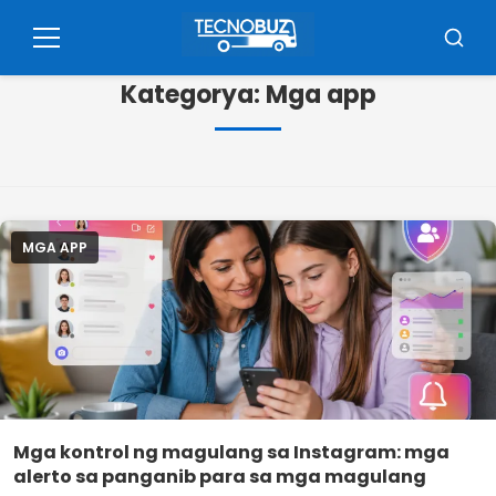
Pular
para
Menu
Busca
o
Kategorya:
Mga app
conteúdo
MGA APP
Mga kontrol ng magulang sa Instagram: mga
alerto sa panganib para sa mga magulang